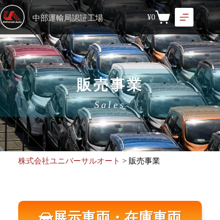
¥
0
中部運輸局認証工場
販売事業
Sales
株式会社ユニバーサルオート
>
販売事業
展示車両・在庫車両